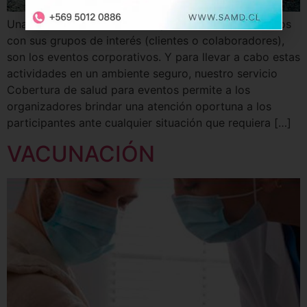
Una forma efectiva de las empresas de construir lazos
con sus grupos de interés (clientes o colaboradores),
son los eventos corporativos. Y para llevar a cabo estas
actividades en un ambiente seguro, nuestro servicio
Cobertura de salud para eventos permite a los
organizadores brindar una atención oportuna a los
participantes ante cualquier situación que requiera […]
VACUNACIÓN