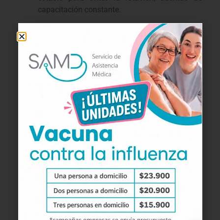
capacitación constante.
¿ Cómo trabajamos?
Personal de SAMD acude al domicilio y
realiza servicios de acompañamiento al
adulto mayor.
Nuestro personal asistirá al adulto en sus
quehaceres matutinos, podrán compartir
tiempo juntos, conversar, asistir a algún
evento, visita médica. Compras en el
supermercado o farmacia, visitas al parque,
entre otros.
Nuestro personal asiste continuamente al