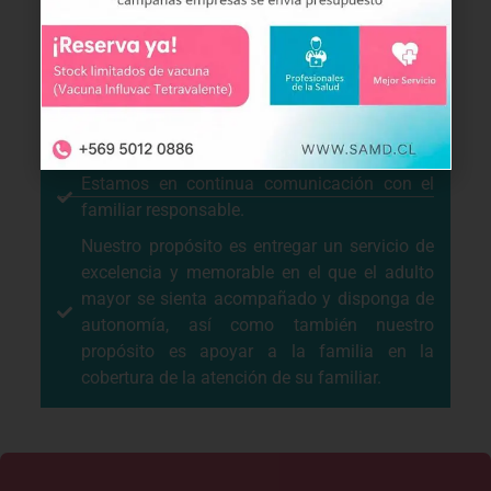
adulto mayor apoyándolo en sus actividades
de rutina tales como aseo y limpieza,
alimentación, cuidados y acompañamiento.
Toda programación de actividad es
programada y convenida previamente con el
adulto o tutor responsable.
Estamos en continua comunicación con el
familiar responsable.
Nuestro propósito es entregar un servicio de
excelencia y memorable en el que el adulto
mayor se sienta acompañado y disponga de
autonomía, así como también nuestro
propósito es apoyar a la familia en la
cobertura de la atención de su familiar.