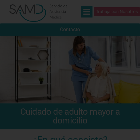
Trabaja con Nosotros
Contacto
Cuidado de adulto mayor a
domicilio
¿En qué consiste?