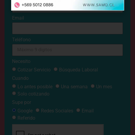
Email
Teléfono
Necesito
Cotizar Servicio
Búsqueda Laboral
Cuando
Lo antes posible
Una semana
Un mes
Solo cotizando
Supe por
Google
Redes Sociales
Email
Referido