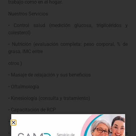
trabajo como en el hogar.
Nuestros Servicios
• Control salud (medición glucosa, triglicéridos y
colesterol)
• Nutrición (evaluación completa: peso corporal, % de
grasa, IMC entre
otros )
• Masaje de relajación y sus beneficios
• Oftalmología
• Kinesiología (consulta y tratamiento)
• Capacitación de RCP
• Alimentación saludable
• Actividad física, entre otros. Ferias de Salud acciones