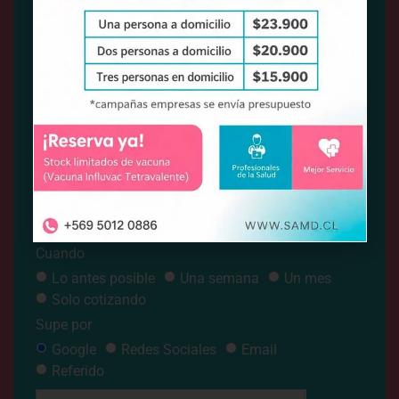
Nombre
Email
Teléfono
Necesito
Cotizar Servicio
Búsqueda Laboral
Cuando
Lo antes posible
Una semana
Un mes
Solo cotizando
Supe por
Google
Redes Sociales
Email
Referido