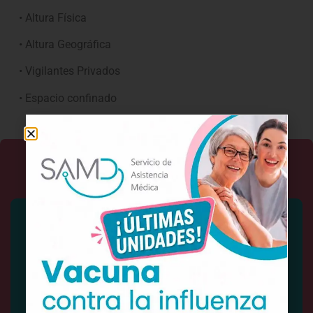
• Altura Física
• Altura Geográfica
• Vigilantes Privados
• Espacio confinado
Solicita tu servicio
¿Qué servicio necesitas?
¿Cuál es tu comuna?