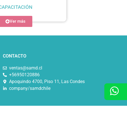
CAPACITACIÓN
Ver más
CONTACTO
ventas@samd.cl
+56950120886
Apoquindo 4700, Piso 11, Las Condes
company/samdchile