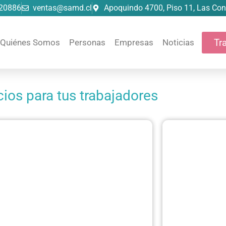
20886
ventas@samd.cl
Apoquindo 4700, Piso 11, Las Co
Tr
Quiénes Somos
Personas
Empresas
Noticias
cios para tus trabajadores