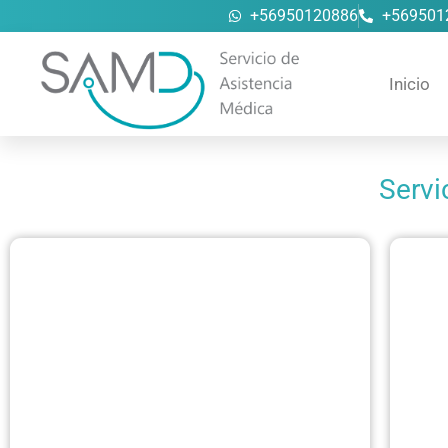
+56950120886
+569501
Inicio
Servi